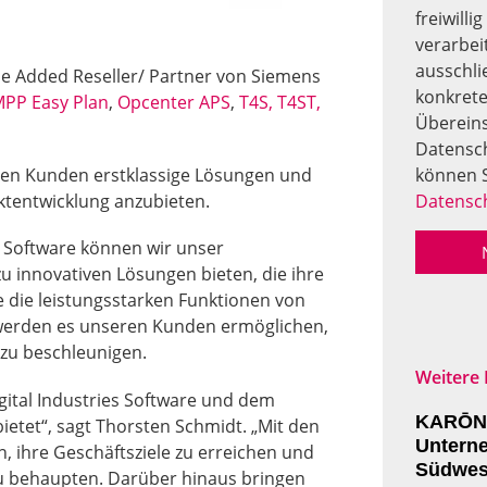
freiwilli
verarbei
ausschli
lue Added Reseller
/ Partner von Siemens
konkrete
PP Easy Plan
,
Opcenter APS
,
T4S, T4ST,
Überein
Datensch
können S
eren Kunden erstklassige Lösungen und
Datensc
ktentwicklung anzubieten.
 Software können wir unser
 innovativen Lösungen bieten, die ihre
e die leistungsstarken Funktionen von
erden es unseren Kunden ermöglichen,
 zu beschleunigen.
Weitere 
gital Industries Software und dem
KARŌN 
etet“, sagt Thorsten Schmidt. „Mit den
Untern
 ihre Geschäftsziele zu erreichen und
Südwes
u behaupten. Darüber hinaus bringen