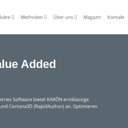
dukte
Methoden
Über uns
Magazin
Kontakt
lue Added
stries Software bietet KARŌN erstklassige
 und Cortona3D (RapidAuthor) an. Optimieren