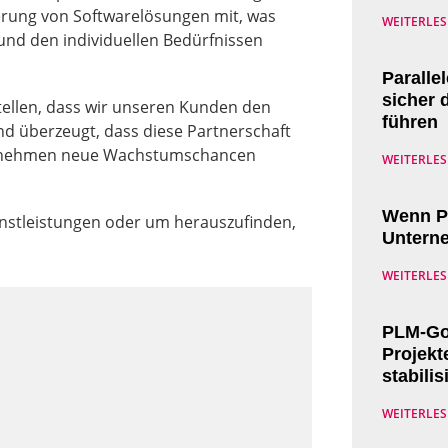
ierung von Softwarelösungen mit, was
WEITERLES
nd den individuellen Bedürfnissen
Paralle
sicher 
ellen, dass wir unseren Kunden den
führen
nd überzeugt, dass diese Partnerschaft
ernehmen neue Wachstumschancen
WEITERLES
Wenn P
nstleistungen oder um herauszufinden,
Unterne
WEITERLES
PLM-Go-
Projekt
stabilis
WEITERLES