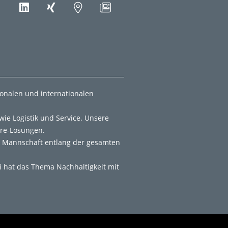
ionalen und internationalen
ie Logistik und Service. Unsere
are-Lösungen.
r Mannschaft entlang der gesamten
i hat das Thema Nachhaltigkeit mit