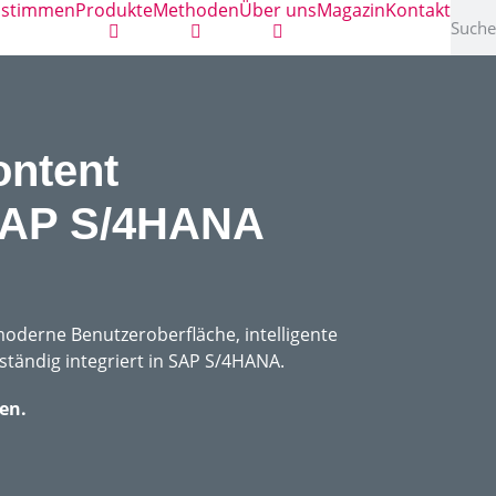
nstimmen
Produkte
Methoden
Über uns
Magazin
Kontakt
ontent
 SAP S/4HANA
oderne Benutzeroberfläche, intelligente
tändig integriert in SAP S/4HANA.
en.