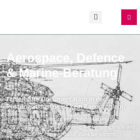
Aerospace, Defence
& Marine-Beratung
Fehlerhafte Dokumentation in der
Rüstungsindustrie ist kein Randproblem.
In Aerospace & Defence entscheidet technische
Dokumentation über Zulassung, Versorgungsreife und
Abnahme. KARŌN sorgt dafür, dass sie stimmt.