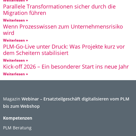
Weiterlesen »
Parallele Transformationen sicher durch die
Migration führen
Weiterlesen »
Wenn Prozesswissen zum Unternehmensrisiko
wird
Weiterlesen »
PLM-Go-Live unter Druck: Was Projekte kurz vor
dem Scheitern stabilisiert
Weiterlesen »
Kick-off 2026 – Ein besonderer Start ins neue Jahr
Weiterlesen »
Magazin
Webinar – Ersatzteilgeschäft digitalisieren vom PLM
bis zum Webshop
Kompetenzen
PLM Beratung