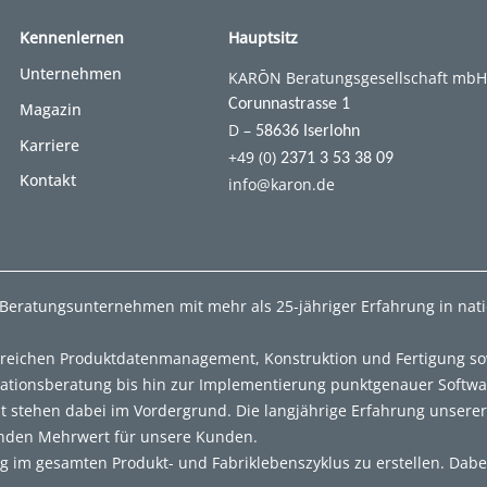
Kennenlernen
Hauptsitz
Unternehmen
KARŌN Beratungsgesellschaft mbH
Corunnastrasse 1
Magazin
D –
58636 Iserlohn
Karriere
+49 (0)
2371 3 53 38 09
Kontakt
info@karon.de
-Beratungsunternehmen mit mehr als 25-jähriger Erfahrung in nat
ereichen Produktdatenmanagement, Konstruktion und Fertigung sow
rationsberatung bis hin zur Implementierung punktgenauer Softw
t stehen dabei im Vordergrund. Die langjährige Erfahrung unsere
enden Mehrwert für unsere Kunden.
ng im gesamten Produkt- und Fabriklebenszyklus zu erstellen. Dabe