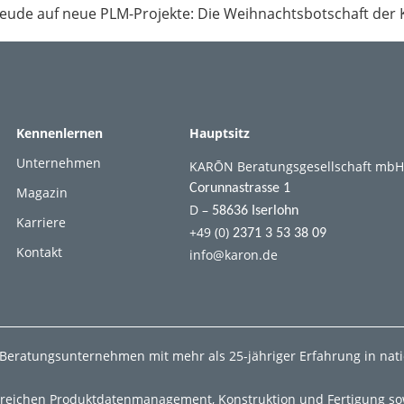
freude auf neue PLM-Projekte: Die Weihnachtsbotschaft de
Kennenlernen
Hauptsitz
Unternehmen
KARŌN Beratungsgesellschaft mbH
Corunnastrasse 1
Magazin
D –
58636 Iserlohn
Karriere
+49 (0)
2371 3 53 38 09
Kontakt
info@karon.de
-Beratungsunternehmen mit mehr als 25-jähriger Erfahrung in nat
ereichen Produktdatenmanagement, Konstruktion und Fertigung sow