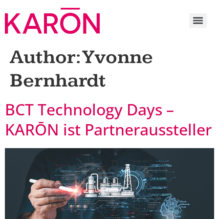
Author:
Yvonne
Bernhardt
BCT Technology Days –
KARŌN ist Partneraussteller